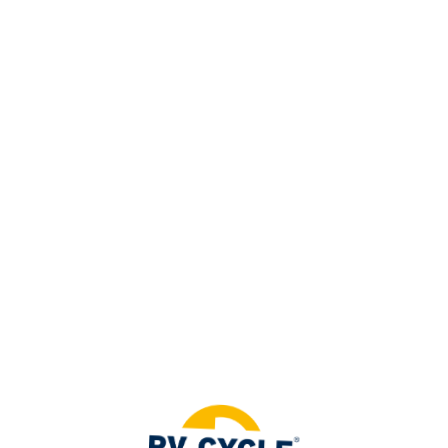
=
IT
Accedi ai contenuti esclusivi per i
membri
ACCEDI
Non sei ancora membro?
UNISCITI A NOI
Pannelli fotovoltaici